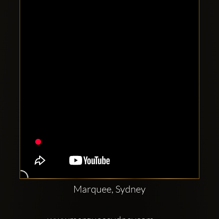
Clubbable
аккаунты
в
соцсетях:
Marquee, Sydney