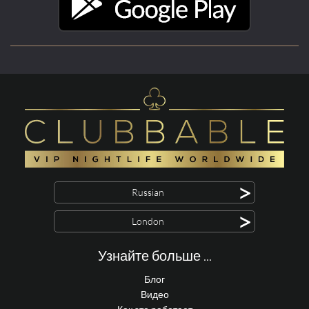
>
Russian
>
London
Узнайте больше ...
Блог
Видео