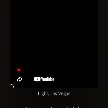
Clubbable
аккаунты
в
соцсетях:
Light, Las Vegas