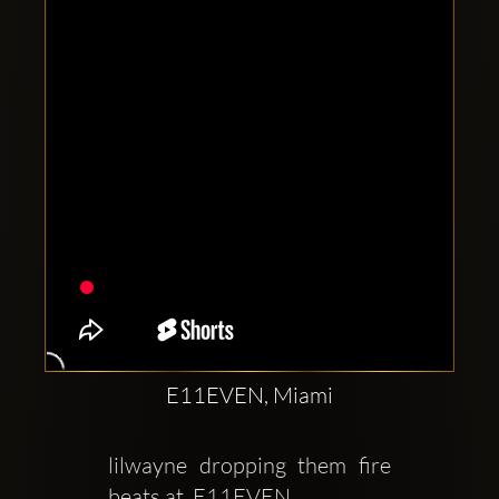
Clubbable
аккаунты
в
соцсетях:
E11EVEN, Miami
lilwayne dropping them fire 
beats at  E11EVEN