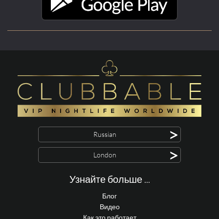
>
Russian
>
London
Узнайте больше ...
Блог
Видео
Как это работает