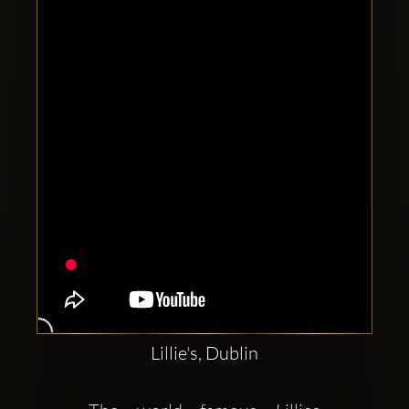
Clubbable
аккаунты
в
соцсетях:
Lillie's, Dublin