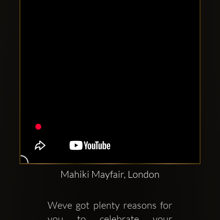
Clubbable
аккаунты
в
соцсетях:
Mahiki Mayfair, London
Weve got plenty reasons for 
you to celebrate your 