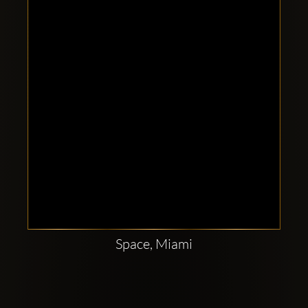
Clubbable
аккаунты
в
соцсетях:
Space, Miami