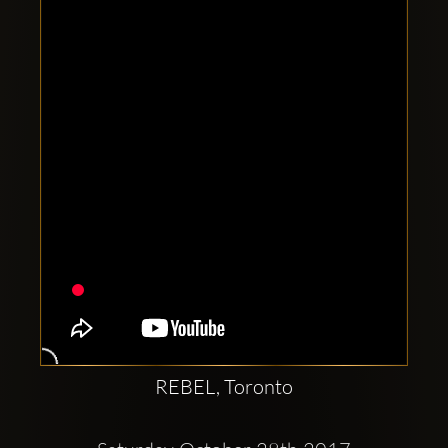
Clubbable
аккаунты
в
соцсетях:
REBEL, Toronto