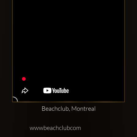
Clubbable
аккаунты
в
соцсетях:
Beachclub, Montreal
wwwbeachclubcom