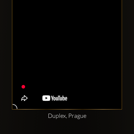
Clubbable
аккаунты
в
соцсетях:
Duplex, Prague