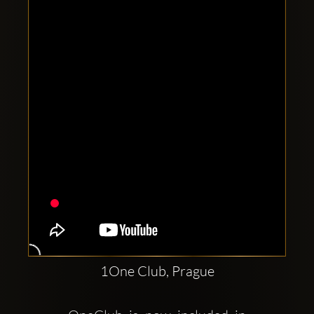
Clubbable
аккаунты
в
соцсетях:
1One Club, Prague