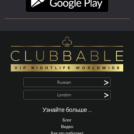
>
Russian
>
London
Узнайте больше ...
Блог
Видео
Как это работает