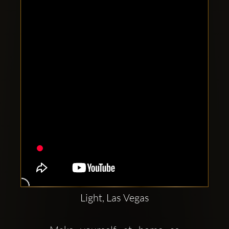
Clubbable
аккаунты
в
соцсетях:
Light, Las Vegas