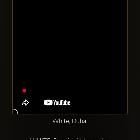
Clubbable
аккаунты
в
соцсетях:
White, Dubai