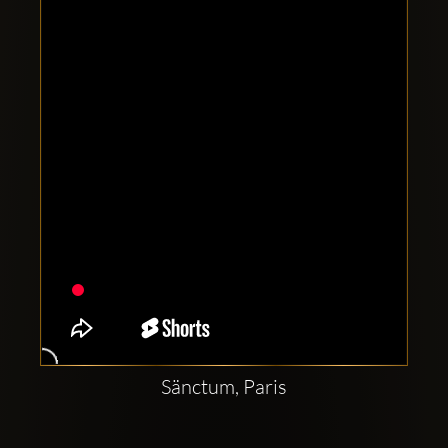
Clubbable
аккаунты
в
соцсетях:
Sänctum, Paris