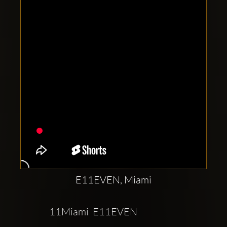
Clubbable
аккаунты
в
соцсетях:
E11EVEN, Miami
11Miami  E11EVEN