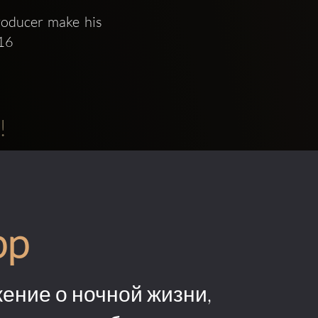
oducer make his 
 16
!
pp
ение о ночной жизни,