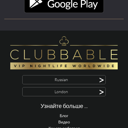
>
Russian
>
London
Узнайте больше ...
Блог
Видео