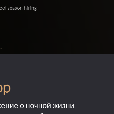
ol season hiring 
!
pp
ение о ночной жизни,