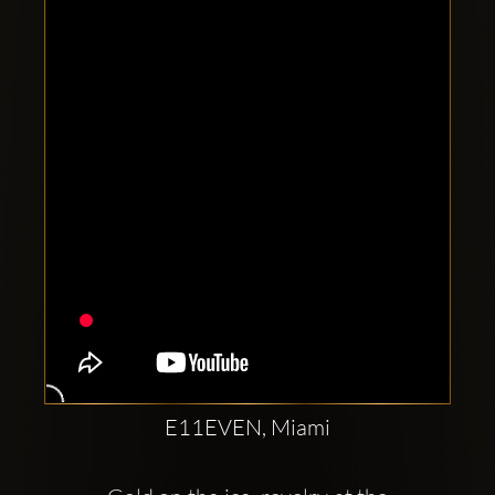
Clubbable
аккаунты
в
соцсетях:
E11EVEN, Miami