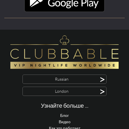
>
Russian
>
London
Узнайте больше ...
Блог
Видео
Как это работает