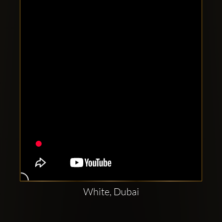
Clubbable
аккаунты
в
соцсетях:
White, Dubai