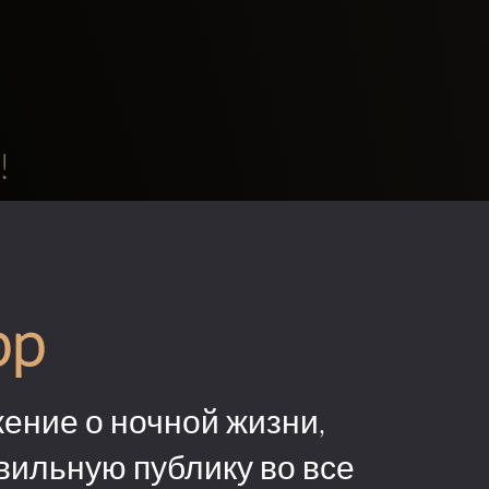
!
pp
ение о ночной жизни,
вильную публику во все