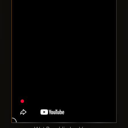
Clubbable
аккаунты
в
соцсетях: