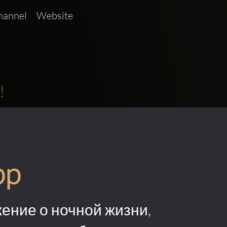
nnel   Website  
!
pp
ение о ночной жизни,