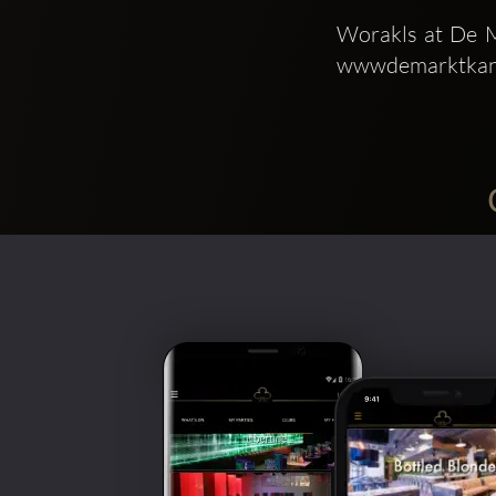
Worakls at De M
wwwdemarktkant