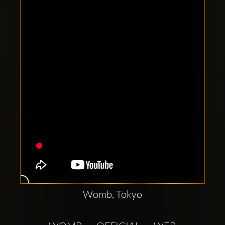
Clubbable
аккаунты
в
соцсетях:
Womb, Tokyo