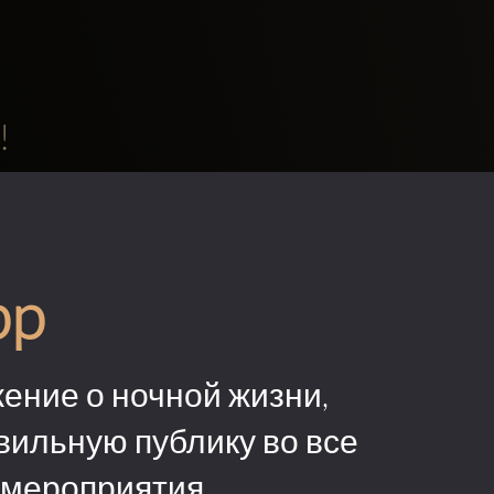
!
pp
ение о ночной жизни,
вильную публику во все
 мероприятия