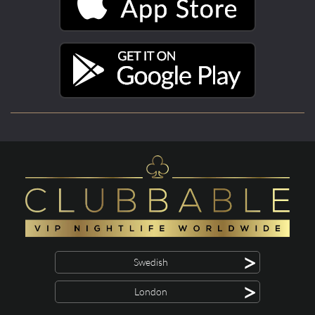
>
Swedish
>
London