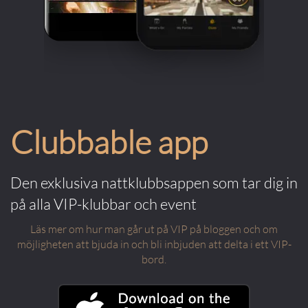
Clubbable app
Den exklusiva nattklubbsappen som tar dig in
på alla VIP-klubbar och event
Läs mer om hur man går ut på VIP på bloggen och om
möjligheten att bjuda in och bli inbjuden att delta i ett VIP-
bord.