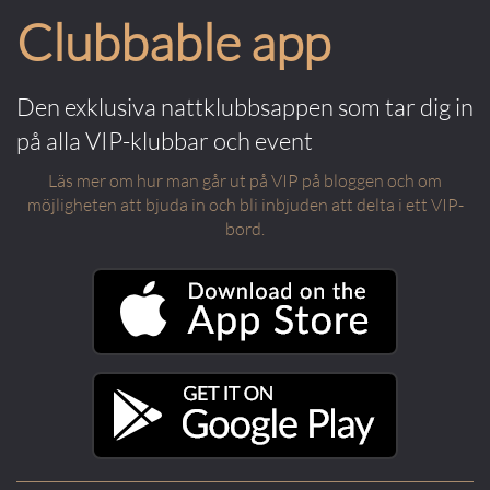
Clubbable app
Den exklusiva nattklubbsappen som tar dig in
på alla VIP-klubbar och event
Läs mer om hur man går ut på VIP på bloggen och om
möjligheten att bjuda in och bli inbjuden att delta i ett VIP-
bord.