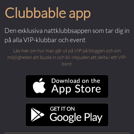
Clubbable app
Den exklusiva nattklubbsappen som tar dig in
på alla VIP-klubbar och event
Läs mer om hur man går ut på VIP på bloggen och om
möjligheten att bjuda in och bli inbjuden att delta i ett VIP-
bord.