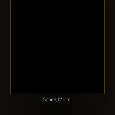
Clubbable
sociala
konton
Space, Miami