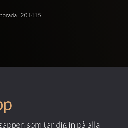
mporada 201415 
pp
appen som tar dig in på alla