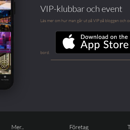
VIP-klubbar och event
Läs mer om hur man går ut på VIP på bloggen och om m
bord.
Mer..
Företag
T