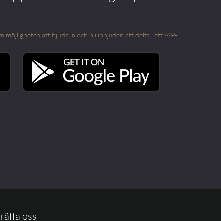
öjligheten att bjuda in och bli inbjuden att delta i ett VIP-
räffa oss