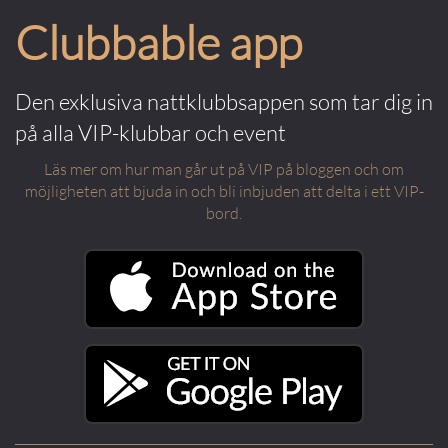
Clubbable app
Den exklusiva nattklubbsappen som tar dig in
på alla VIP-klubbar och event
Läs mer om hur man går ut på VIP på bloggen och om
möjligheten att bjuda in och bli inbjuden att delta i ett VIP-
bord.