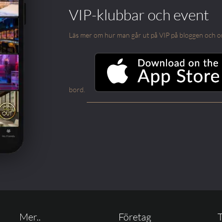
VIP-klubbar och event
Läs mer om hur man går ut på VIP på bloggen och om m
bord.
Mer..
Företag
T