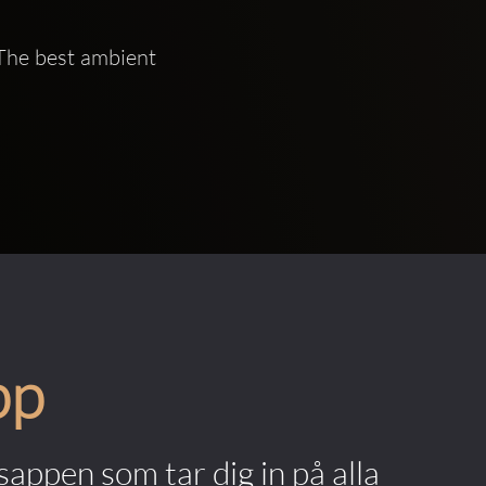
The best ambient 
pp
appen som tar dig in på alla