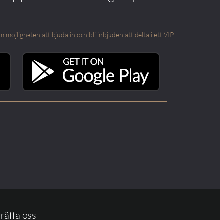
öjligheten att bjuda in och bli inbjuden att delta i ett VIP-
räffa oss