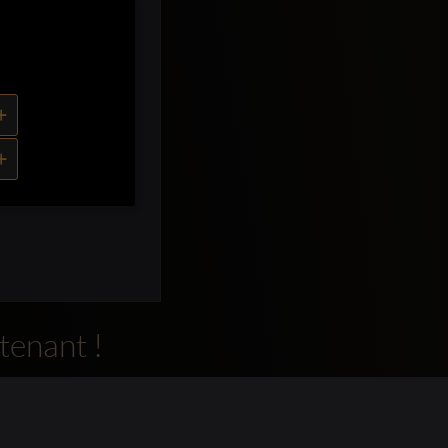
+
+
tenant !