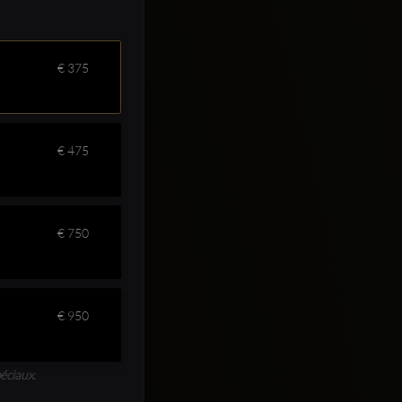
€ 375
€ 475
€ 750
€ 950
éciaux.