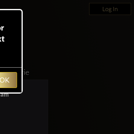
Log In
or
xt
La
ciergerie
OK
dam