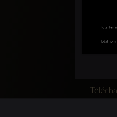
Total fem
Total hom
Télécha