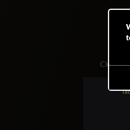
W
t
Clubs
Tab