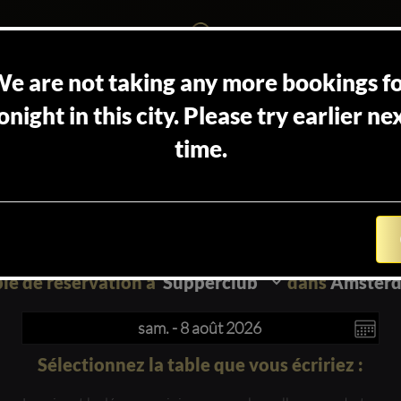
e are not taking any more bookings f
onight in this city. Please try earlier ne
time.
Blog
A
Comment ça
propos
marche
con
le de réservation à
dans
Amster
Sélectionnez la table que vous écririez :