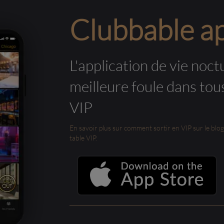
Clubbable a
L'application de vie noctu
meilleure foule dans tou
VIP
En savoir plus sur comment sortir en VIP sur le blog e
table VIP.