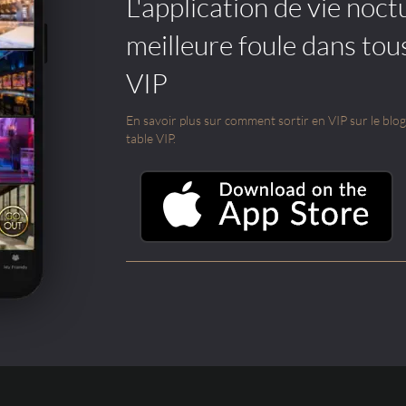
L'application de vie noctu
meilleure foule dans tou
VIP
En savoir plus sur comment sortir en VIP sur le blog e
table VIP.