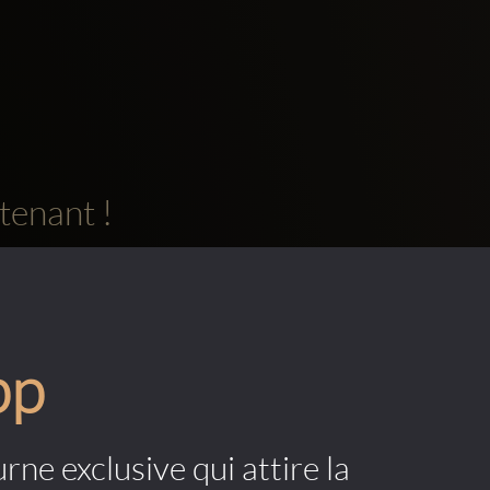
tenant !
pp
rne exclusive qui attire la