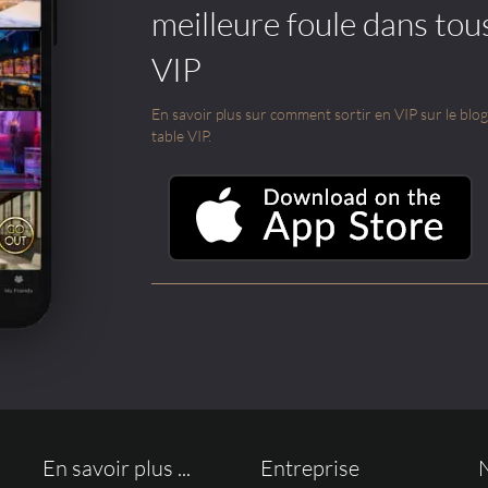
meilleure foule dans tou
VIP
En savoir plus sur comment sortir en VIP sur le blog e
table VIP.
En savoir plus ...
Entreprise