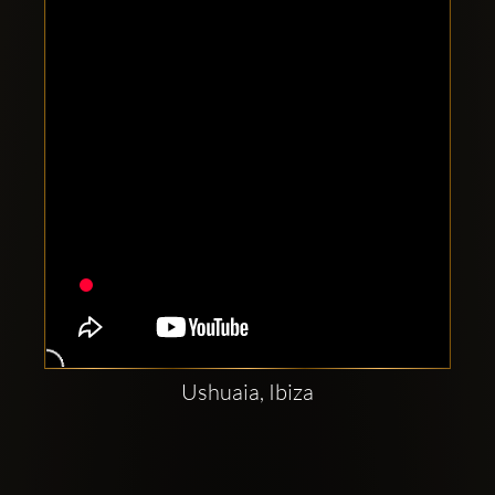
Clubbable
Social
network:
Ushuaia, Ibiza