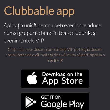
Clubbable app
Aplicația unică pentru petreceri care aduce
numai grupurile bune în toate cluburile și
evenimentele VIP
Citiți mai multe despre cum să ieșiți VIP pe blog și despre
posibilitatea de a vă invita și de a vă invita să participați la o
masă VIP.