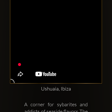
Clubbable
аккаунты
в
соцсетях:
Ushuaia, Ibiza
A corner for sybarites and 
addicts of seaside flavors The 