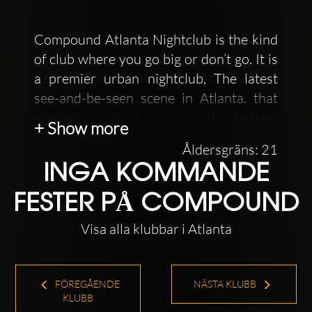
Compound Atlanta Nightclub is the kind
of club where you go big or don’t go. It is
a premier urban nightclub, The latest
see-and-be-seen scene in Atlanta, that
always promises to have the hottest
+ Show more
special guests at the same damn time!
Åldersgräns: 21
INGA KOMMANDE
FESTER PÅ COMPOUND
Visa alla klubbar i Atlanta
FÖREGÅENDE
NÄSTA KLUBB
KLUBB