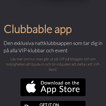
Clubbable app
Den exklusiva nattklubbsappen som tar dig in
på alla VIP-klubbar och event
Läs mer om hur man går ut på VIP på bloggen och om
möjligheten att bjuda in och bli inbjuden att delta i ett VIP-
bord.