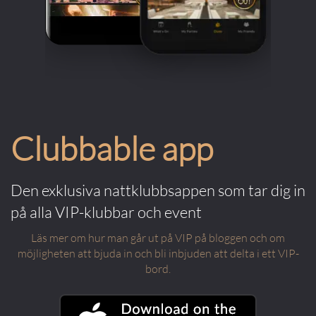
Clubbable app
Den exklusiva nattklubbsappen som tar dig in
på alla VIP-klubbar och event
Läs mer om hur man går ut på VIP på bloggen och om
möjligheten att bjuda in och bli inbjuden att delta i ett VIP-
bord.