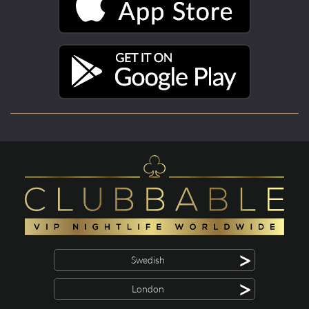
>
Swedish
>
London