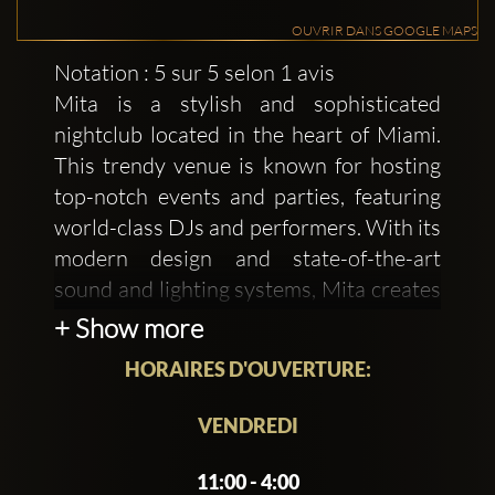
OUVRIR DANS GOOGLE MAPS
Notation : 5 sur 5 selon 1 avis
Mita is a stylish and sophisticated
nightclub located in the heart of Miami.
This trendy venue is known for hosting
top-notch events and parties, featuring
world-class DJs and performers. With its
modern design and state-of-the-art
sound and lighting systems, Mita creates
an electric atmosphere that's perfect for
+ Show more
dancing the night away.
HORAIRES D'OUVERTURE:
The club's intimate setting can
VENDREDI
accommodate up to 320 guests, making
it an exclusive spot for private functions
11:00 - 4:00