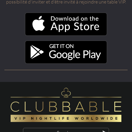
possibilité d'inviter et d'être invité à rejoindre une table VIP.