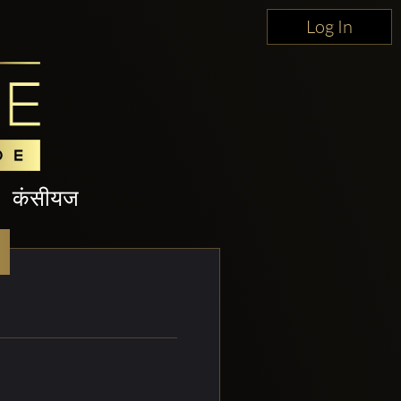
Log In
कंसीयज