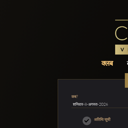
क्लब
कब?
अतिथि सूची