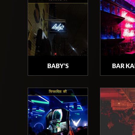
BABY’S
BAR K
सिफारिश की