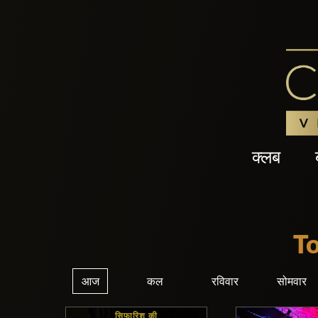
क्लब
T
आज
कल
रविवार
सोमवार
सिफारिश की