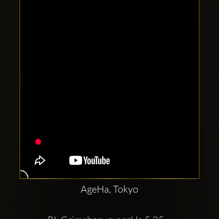
Clubbable
सामाजिक
खाते:
AgeHa, Tokyo