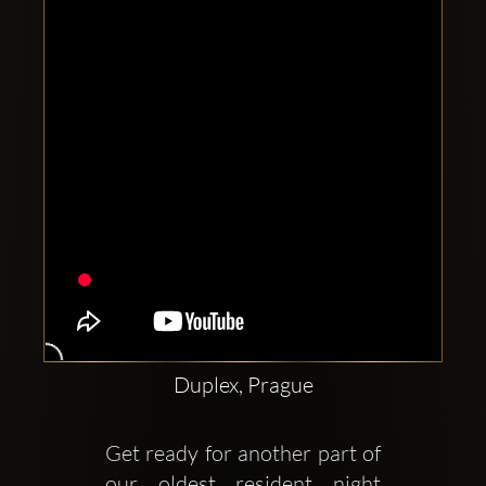
Clubbable
सामाजिक
खाते:
Duplex, Prague
Get ready for another part of 
our oldest resident night 