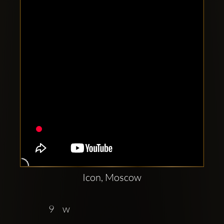
Clubbable
सामाजिक
खाते:
Icon, Moscow
9    w  