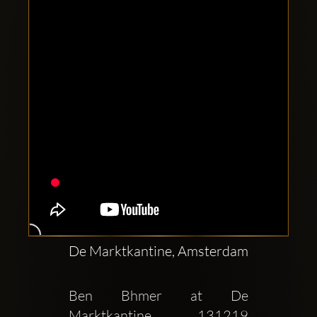
Clubbable
सामाजिक
खाते:
De Marktkantine, Amsterdam
Ben Bhmer at De 
Marktkantine  131219  