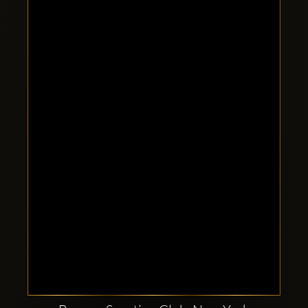
Clubbable
सामाजिक
खाते: