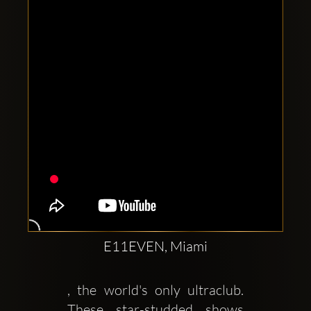
Clubbable
सामाजिक
खाते:
E11EVEN, Miami
, the world's only ultraclub. 
These star-studded shows 